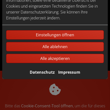
Informationen, sowie eine detaillierte Übersicht der
Cookies und eingesetzten Technologien finden Sie in
KWK-Anlagen, BHKW, Kaskadierung:
Wir erklären
unserer Datenschutzerklärung. Sie können Ihre
Ihnen wichtige Komponenten und Systeme, die Sie bei
Einstellungen jederzeit ändern.
der Erneuerung, Modernisierung und Instandhaltung
Ihrer Heizungsanlage unbedingt kennen sollten.
Außerdem erfahren Sie hier, welche Vorteile eine
Einstellungen öffnen
regelmäßige
Heizungswartung
gerade für gewerbliche
Gebäude mit sich bringt.
Alle ablehnen
Alle akzeptieren
Datenschutz
Impressum
Bitte das
Cookie-Consent-Tool öffnen
, um die für dieses