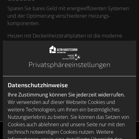
Sparen Sie bares Geld mit energieeffizienten Systemen
und der Optimierung verschiedener Heizungs­
komponenten.
Heizen mit Deckenheizstrahlplatten ist die moderne
Lösung der energieeffizienten Wärmebereitstellung in
Lagerhallen, Großraumbüros und Produktionsstätten.
Wir informieren Sie über effiziente Deckenheizsysteme
Privatsphäre­einstellungen
als
Hallenheizung.
Darüber hinaus finden Sie hier
Antworten auf die Frage, inwiefern ein
Heizungspumpentausch im Gewerbe
zu einer
Datenschutzhinweise
deutlichen Senkung Ihrer Stromkosten führen kann.
Ihre Zustimmung können Sie jederzeit widerrufen.
Wir verwenden auf dieser Webseite Cookies und
weitere Technologien, um Ihnen ein bestmögliches
Nutzungserlebnis zu bieten. Sie können das Setzen von
Cookies auch ablehnen und unsere Seite nur mit den
technisch notwendigen Cookies nutzen. Weitere