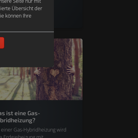
sere Seite nur mit
ianten still, medium oder
ierte Übersicht der
udelnd.
r Erfahren >>
ie können Ihre
n
s ist eine Gas-
bridheizung?
 einer Gas-Hybridheizung wird
e Erdgasheizung mit