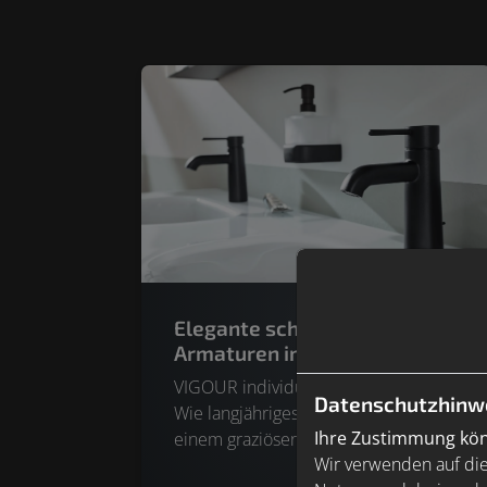
Elegante schwarze
Armaturen im Bad | VIGOUR
VIGOUR individual Grace: Grazie.
Datenschutzhinw
Wie langjähriges Ballett-Training mit
Ihre Zustimmung könn
einem graziösen Pas de Deux
Wir verwenden auf die
belohnt wird, so sorgen die