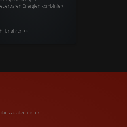
euerbaren Energien kombiniert,
 kann z. B. mit Solarthermie,
ner Wärmepumpe oder
masseheizung/Kaminofen sein.
r Erfahren >>
kies zu akzeptieren.