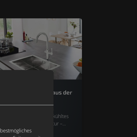
rudelgenuss direkt aus der
matur | GROHE Blue
 Grohe Blue genießt man
tliches gefiltertes und gekühltes
ser direkt aus der Armatur –
 bestmögliches
z nach Geschmack in den