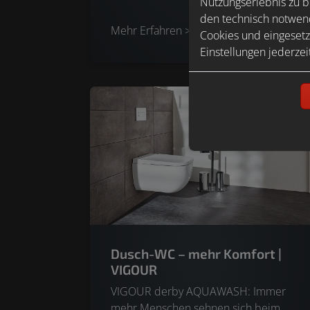
Nutzungserlebnis zu b
Erfahrung der Designer, die
den technisch notwend
verschiedenen Elemente der
Mehr Erfahren >>
Cookies und eingesetz
Moderne – wie geschwungene
Einstellungen jederzei
Formen und der Verzicht auf rechte
Winkel – für die zur Perfektion
vollendeten Grace Armaturen.
Dusch-WC – mehr Komfort |
VIGOUR
VIGOUR derby AQUAWASH: Immer
mehr Menschen sehnen sich beim