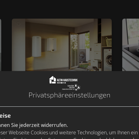
Wärmepumpe – einzigartig,
Sp
Privatsphäre­einstellungen
sicher und einfach installiert
Ar
| BRÖTJE BLW Mono
Mit
eise
Die leisen Wärmepumpen von
kös
BRÖTJE ermöglichen durch ihre
en Sie jederzeit widerrufen.
Was
Monoblock-Bauweise eine schnelle
ser Webseite Cookies und weitere Technologien, um Ihnen ein
gan