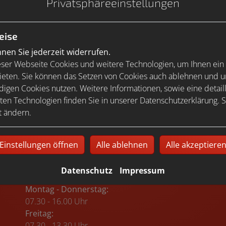
Privatsphäre­einstellungen
sent-Tool öffnen
, um die für dieses Element notwendigen Co
eise
en Sie jederzeit widerrufen.
ser Webseite Cookies und weitere Technologien, um Ihnen ein
ieten. Sie können das Setzen von Cookies auch ablehnen und un
igen Cookies nutzen. Weitere Informationen, sowie eine detaill
ten Technologien finden Sie in unserer Datenschutzerklärung. S
nsent-Tool öffnen
, um die für dieses Element notwendigen Coo
t ändern.
Einstellungen öffnen
Alle ablehnen
Alle akzeptiere
Datenschutz
Impressum
Öffnungszeiten
Montag - Donnerstag:
07.30 - 16.00 Uhr
Freitag:
07.30 - 13.30 Uhr