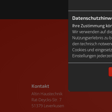
Bitte das
Cookie-Con
Datenschutzhinw
Ihre Zustimmung könn
Wir verwenden auf die
Nutzungserlebnis zu b
den technisch notwend
Cookies und eingesetz
Bitte das
Cookie-Co
Einstellungen jederzei
Footer - Kontaktdaten und Öffnungszeiten
Kontakt
Altin Haustechnik
Rat-Deycks-Str. 7
51379 Leverkusen