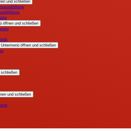
nen und schließen
nraumlüftung
aumlüftung
rung
 öffnen und schließen
asser
hnik
Untermenü öffnen und schließen
au
 schließen
nen und schließen
tent