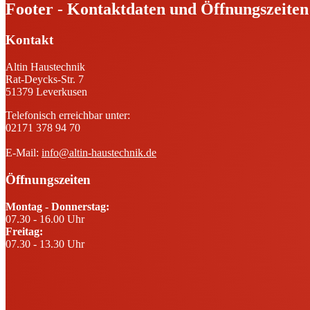
Footer - Kontaktdaten und Öffnungszeiten
Kontakt
Altin Haustechnik
Rat-Deycks-Str. 7
51379 Leverkusen
Telefonisch erreichbar unter:
02171 378 94 70
E-Mail:
info@altin-haustechnik.de
Öffnungszeiten
Montag - Donnerstag:
07.30 - 16.00 Uhr
Freitag:
07.30 - 13.30 Uhr