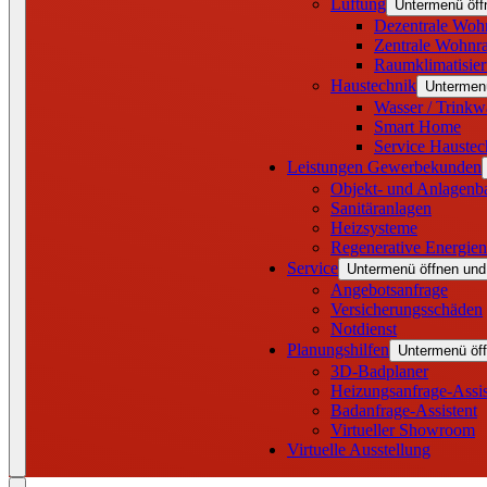
Lüftung
Untermenü öff
Dezentrale Woh
Zentrale Wohnr
Raumklimatisie
Haustechnik
Untermenü
Wasser / Trinkw
Smart Home
Service Haustec
Leistungen Gewerbekunden
Objekt- und Anlagenb
Sanitäranlagen
Heizsysteme
Regenerative Energien
Service
Untermenü öffnen und
Angebotsanfrage
Versicherungsschäden
Notdienst
Planungshilfen
Untermenü öff
3D-Badplaner
Heizungsanfrage-Assis
Badanfrage-Assistent
Virtueller Showroom
Virtuelle Ausstellung