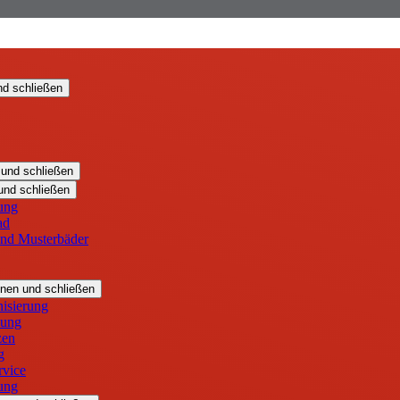
nd schließen
 und schließen
und schließen
ung
ad
und Musterbäder
nen und schließen
isierung
zung
zen
g
rvice
ung