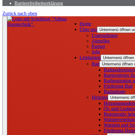
Barrierefreiheitserklärung
Zurück nach oben
Home
Über uns
Untermenü öffnen u
Unternehmen
Aktuelles
Partner
Jobs
Leistungen
Untermenü öffnen
Bad
Untermenü öffnen 
Badmodernisier
Barrierefreies B
Badinspiration 
Förderung Bad
Badanfrage
Heizung
Untermenü öff
Heizungsmodern
Öl- und Gashei
Regenerativ hei
Wärmeverteilun
Wartung und Se
Förderung Heiz