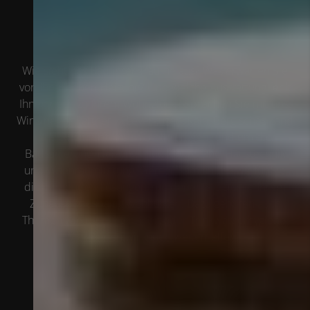
Partner für hochwertige
Bäder, Wärmepumpen und
Heizungsanlagen
Wie sieht das Bad Ihrer Träume aus? Was erwarten Sie
von Ihrer neuen Heizung? Und welche Ausstattung fehlt
Ihnen noch zu Ihrem Wohnglück? Sprechen Sie mit uns.
Wir sind Ihr Partner in Leverkusen, Köln, Bergisches Land
und Rhein Erft Kreis für alle Fragen rund um die
Badsanierung, Heizungsmodernisierung, Haustechnik
und Wohnraumlüftung. Gemeinsam finden wir für Sie
die passenden Lösungen, mit denen Sie sich in Ihrem
Zuhause nachhaltig wohlfühlen. Dazu gehören auch
Themen wie Barrierefreiheit oder Trinkwasserhygiene.
Wie können wir Ihnen weiterhelfen?