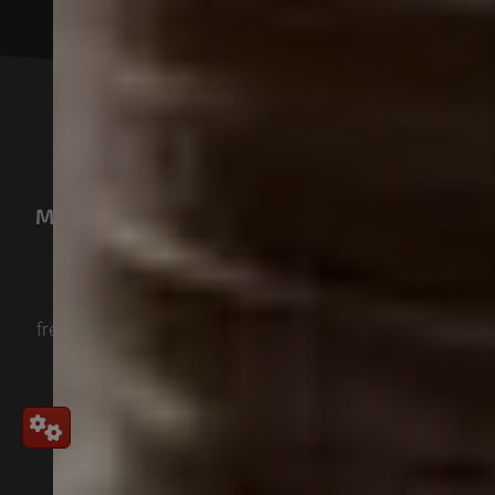
Modernisierung, Wartung oder Reparatur –
wir freuen uns auf Ihre Anfrage
Sie entscheiden, wie Sie mit uns in Kontakt treten
wollen. Unter Telefon
02171 378 94 70
sind wir
freundlich, gewissenhaft und ehrlich für Ihre Wünsche
und Fragen da.
Montag - Donnerstag:
07.30 - 16.00 Uhr
Freitag:
07.30 - 13.30 Uhr