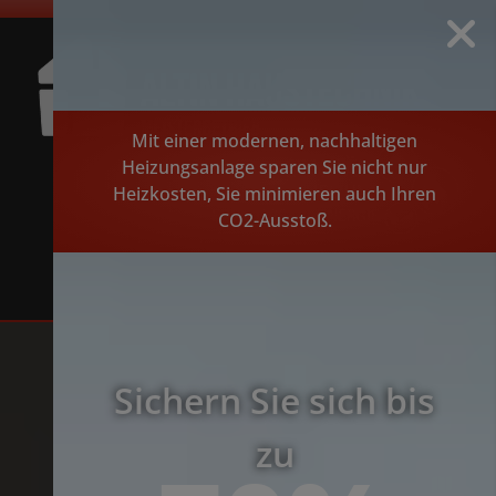
Mit einer modernen, nachhaltigen
Heizungsanlage sparen Sie nicht nur
Heizkosten, Sie minimieren auch Ihren
CO2-Ausstoß.
Sichern Sie sich bis
zu