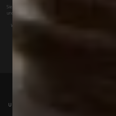
Sie können aber auch gerne das Kontaktformular nutzen
und uns kurz schildern, ob es z. B. um einen Badumbau,
die Wartung Ihrer Heizung oder einen tropfenden
Wasserhahn geht. Wir melden uns bei Ihnen, um Ihr
Anliegen zu besprechen oder einen Termin zu
vereinbaren.
Kontakt
Unser Wohlfühl-Versprechen
für Ihr Projekt – ob Bad,