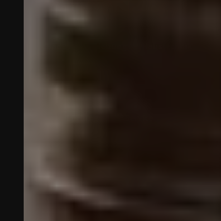
Bad
Heizung
Haustechnik
Lüftung
Service