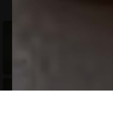
Sanitär oder Heizung
VERLÄSSLICHKEIT
Wir machen Ihr Projekt zu unserem – von der
ersten Planung bis zur fertigen Umsetzung
INDIVIDUELLE BERATUNG
Wir wollen, dass Ihre Lösung genau zu Ihren